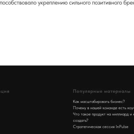
особствовало укреплению сильного позитивного брен
ация
Популярные материалы
Как масштабировать бизнес?
Почему в нашей команде есть коу
Что такое продукт на миллиард и 
создать?
Стратегическая сессия InPulse