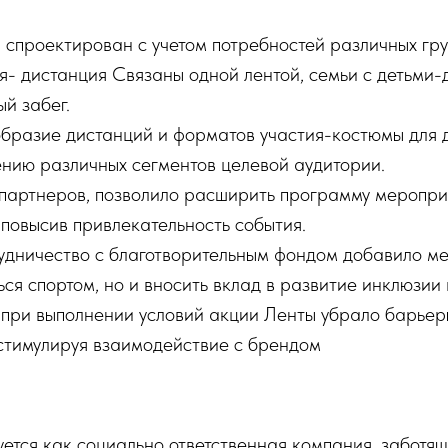
л спроектирован с учетом потребностей различных гр
- дистанция Связаны одной лентой, семьи с детьми-д
й забег.
бразие дистанций и форматов участия-костюмы для д
нию различных сегментов целевой аудитории.
партнеров, позволило расширить программу меропри
повысив привлекательность события.
удничество с благотворительным фондом добавило м
ся спортом, но и вносить вклад в развитие инклюзии 
 при выполнении условий акции Ленты убрало барьер
 стимулируя взаимодействие с брендом
тся как социально ответственная компания, заботяща