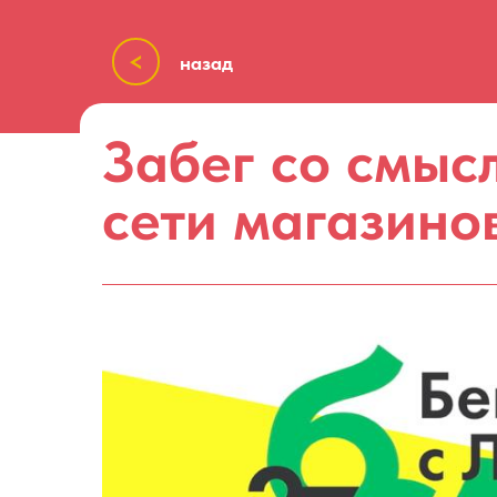
<
назад
Забег со смыс
сети магазино