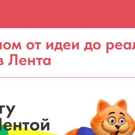
лом от идеи до реа
в Лента