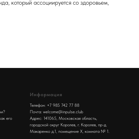
да, который ассоциируется со здоровьем,
Информация
Телефон: +7 985 742 77 88
чи?
Почта: welcome@inpulse.club
как его
Адрес: 141065, Московская область,
городской округ Королев, г. Королев, пр-д.
Макаренко д.1, помещение Х, комната № 1.