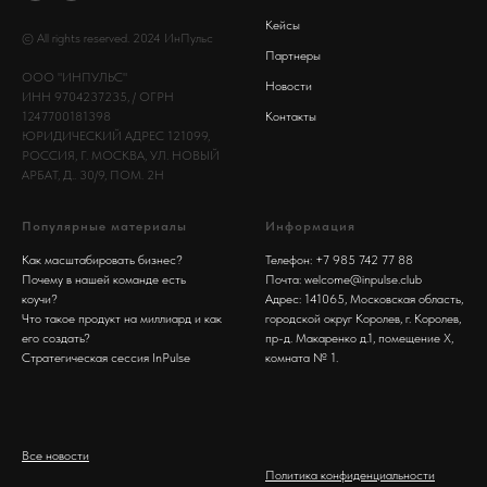
Кейсы
© All rights reserved. 2024 ИнПульс
Партнеры
ООО "ИНПУЛЬС"
Новости
ИНН 9704237235, / ОГРН
Контакты
1247700181398
ЮРИДИЧЕСКИЙ АДРЕС 121099,
РОССИЯ, Г. МОСКВА, УЛ. НОВЫЙ
АРБАТ, Д.. 30/9, ПОМ. 2Н
Популярные материалы
Информация
Как масштабировать бизнес?
Телефон: +7 985 742 77 88
Почему в нашей команде есть
Почта: welcome@inpulse.club
коучи?
Адрес: 141065, Московская область,
Что такое продукт на миллиард и как
городской округ Королев, г. Королев,
его создать?
пр-д. Макаренко д.1, помещение Х,
Стратегическая сессия InPulse
комната № 1.
Все новости
Политика конфиденциальности